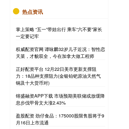
热点资讯
掌上策略 “五一”带娃出行 乘车“六不要”家长
一定要记牢
权威配资官网 谭咏麟32岁儿子近况：智性恋
天菜，才貌双全，今在加拿大做工程师
正好配资平台 12月22日美市更新支撑阻
力：18品种支撑阻力(金银铂钯原油天然气
铜及十大货币对)
镕盛融资APP下载 市场预期美联储或放缓降
息步伐甲骨文大涨2.43%
盈股配资 劲仔食品：175000股限售股将于9
月16日上市流通