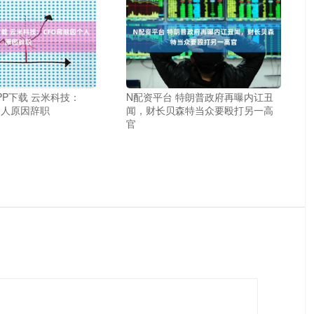
PP下载 云米科技：
N配资平台 特朗普政府再曝内讧丑
个人原因辞职
闻，财长贝森特当众要殴打另一高
官