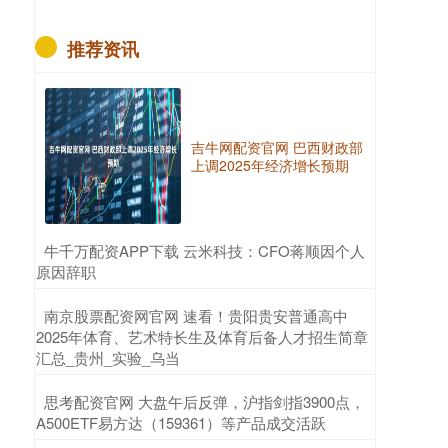
推荐资讯
吉牛网配资官网 巴西财政部
上调2025年经济增长预期
​牛千万配资APP下载 云米科技：CFO蒋顺因个人
原因辞职
​南京股票配资网官网 速看！贵阳贵安普通高中
2025年体育、艺术特长生及体育后备人才招生简章
汇总_贵州_实验_乌当
​思考配资官网 大盘午后反弹，沪指剑指3900点，
A500ETF易方达（159361）等产品成交活跃