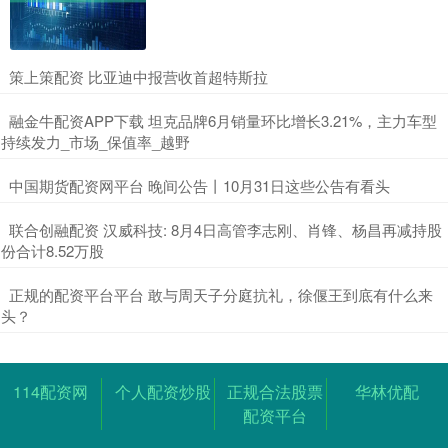
​策上策配资 比亚迪中报营收首超特斯拉
​融金牛配资APP下载 坦克品牌6月销量环比增长3.21%，主力车型
持续发力_市场_保值率_越野
​中国期货配资网平台 晚间公告丨10月31日这些公告有看头
​联合创融配资 汉威科技: 8月4日高管李志刚、肖锋、杨昌再减持股
份合计8.52万股
​正规的配资平台平台 敢与周天子分庭抗礼，徐偃王到底有什么来
头？
114配资网
个人配资炒股
正规合法股票
华林优配
配资平台