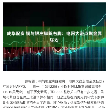
（原标题：铜与银左脚踩右脚：电网大盗点燃金属狂欢）
汇通财经APP讯——周一（12月22日）亚欧时段LME期铜最高涨至
11919美元/吨，创下历史新高，离12000整数关口只有一步之遥，虽
然与其他贵金属上涨逻辑并不相同，但是近期在弱美元的环境下多种
贵金属和商品期货均创出了新高。核心驱动：供应端信号确立价格锚
点2026年铜精矿加工精炼费（TC/RC）基准敲定零水平的消息，成为