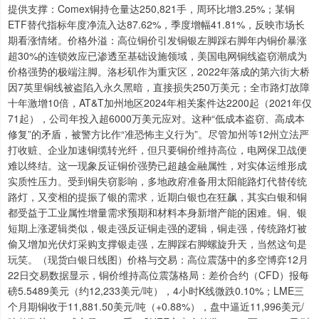
提供支撑：Comex铜持仓量达250,821手，周环比增3.25%；某铜
ETF替代指标年度净流入达87.62%，季度增幅41.81%，反映市场长
期看涨情绪。价格外溢：高位铜价引发铜银左脚踩右脚年内铜价暴涨
超30%的连锁效应已渗透至基础设施领域，美国电网铜线盗窃潮成为
价格强势的极端注脚。洛杉矶作为重灾区，2022年落成的第六街大桥
因7英里铜线被盗陷入永久黑暗，直接损失250万美元；全市路灯故障
十年激增10倍，AT&T加州地区2024年相关案件达2200起（2021年仅
71起），公司年投入超6000万美元应对。这种“低成本盗窃、高成本
修复”的矛盾，被警方比作“准恐怖主义行为”。尽管加州等12州立法严
打收赃、企业加速铜缆转光纤，但只要铜价维持高位，电网保卫战便
难以终结。这一现象反证铜价强势已超越金融属性，对实体运维形成
实质性压力。受到铜失窃影响，多地政府准备用太阳能路灯代替传统
路灯，又变相的提振了银的需求，近期白银也在狂飙，其实白银和铜
都受益于工业属性增量需求预期和材料本身新增产能的困难。铜、银
短期上涨逻辑类似，银走强反证铜走强的逻辑，铜走强，传统路灯被
偷又增加光伏灯采购支撑银走强，左脚踩右脚螺旋升天，当然这句是
玩笑。（现货白银日线图）价格与交易：高位震荡中的多空博弈12月
22日交易数据显示，铜价维持高位震荡格局：差价合约（CFD）报每
磅5.5489美元（约12,233美元/吨），4小时K线微跌0.10%；LME三
个月期铜收于11,881.50美元/吨（+0.88%），盘中逼近11,996美元/