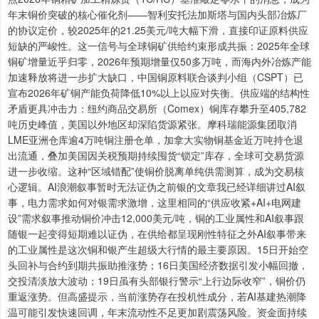
年末铜价突破的核心催化剂——智利安托法加斯塔与国内头部冶炼厂
的协议定价，较2025年的21.25美元/吨大幅下滑，直接印证原料供应
短缺的严峻性。这一信号与全球铜矿供给约束形成共振：2025年全球
铜矿增量近乎归零，2026年预期增量仅50多万吨，而海内外冶炼产能
加速释放将进一步扩大缺口，中国铜原料联合谈判小组（CSPT）已
宣布2026年矿铜产能负荷降低10%以上以应对失衡。供应端的结构性
矛盾更具冲击力：纽约商品交易所（Comex）铜库存攀升至405,782
吨历史峰值，美国以外地区却深陷货源紧张。摩科瑞能源集团取消
LME亚洲仓库逾4万吨铜注册仓单，加拿大实物铜基金近万吨持仓退
出流通，叠加美国因关税预期持续囤货“锁定”库存，全球可交易货源
进一步收缩。这种“区域错配”使铜价脱离单纯供需测算，成为交易核
心逻辑。AI浪潮叙事暂时无法证伪之前银的文章我已经详细讲过AI叙
事，电力需求如何对银需求激增，这里相同的“供应收紧+AI+电网建
设”需求叙事推动铜价冲击12,000美元/吨，铜的工业属性和AI叙事跟
随银一起变得短期难以证伪，在供给都呈现刚性特征之外AI叙事带来
的工业属性是这次铜和银产生超级大行情的最主要原因。15日开始空
头回补与合约到期共振助推涨势；16日美国经济数据引发小幅回撤，
交投清淡放大波动；19日虽有头部银行警示“上行边际收窄”，铜价仍
重返涨势。但高盛提示，当前涨势存在投机性成分，若AI基建热潮降
温可能引发快速回调，年末流动性不足更加剧震荡风险。资金面持续