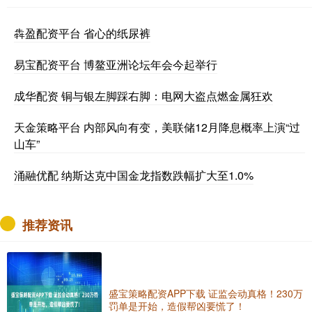
犇盈配资平台 省心的纸尿裤
易宝配资平台 博鳌亚洲论坛年会今起举行
成华配资 铜与银左脚踩右脚：电网大盗点燃金属狂欢
天金策略平台 内部风向有变，美联储12月降息概率上演“过
山车”
涌融优配 纳斯达克中国金龙指数跌幅扩大至1.0%
推荐资讯
盛宝策略配资APP下载 证监会动真格！230万
罚单是开始，造假帮凶要慌了！