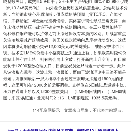
吨整数关口，成交量5,945手；SHFE主力合约涨1.36%至93,980元/吨
（约13,348美元/吨），内外盘价差反映区域供需差异。总结与技术分
析：当前铜市核心矛盾清晰：供应端短缺预期（零TC/RC、产能收
缩、库存错配）与金融端投机情绪、实体需求韧性形成三角支撑，而
年末流动性挤压与政策不确定性构成短期约束。在工业属性加持下，
铜和银在铜产能可以扩张之前上涨逻辑没有本质的区别。后续需重点
关注冶炼端减产落地效果、美国关税政策动向及库存流动变化，这些
因素将决定铜价能否突破12,000美元/吨关键关口，或触发技术性回
调。技术面LME铜价盘中小幅突破上升通道上轨，如果欧美时段铜价
能站上并守住上轨，则有机会向上突破，打开新的上升空间，但目前
受制于12000整数心理关口，目前交易员还只能走一步看一步。此外
从波浪形态观察，这波上涨一浪最长，而由于波浪理论中三浪不能是
最短，则推测最后一浪大概率不会超过三浪即无法超过1500元的涨
幅，这里可能在12000之前需要调整。支撑位在5日线以及通道中轨，
压力在通道上轨以及12000整数关口。（LME铜日线图）（LME周线
图，来源:易汇通）北京时间21:16，LME铜现报11935.5美元/吨。
114配资网提示：文章来自网络，不代表本站观点。
上一篇：
天金策略平台 内部风向有变，美联储12月降息概率上