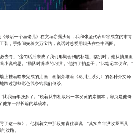
刚凭《最后一个渔佬儿》在文坛崭露头角，我和张坚代表即将成立的市青
工装，手指间夹着支万宝路，说话时总爱用烟头在空中画圈。
何必去寻。”这句话后来成了我们那期会刊的标题。临别时，他从抽屉里
小说构思。“插队时养成的习惯，”他拍了拍盒子，“比笔记本便宜。”
墙上挂着幅未完成的油画，画架旁堆着《葛川江系列》的各种外文译
地跨过那些彩色线条给我们倒茶。
”，“比我当年强多了。”说着从书柜取出一本发黄的素描本，扉页是他哥
成了他第一部长篇的草稿本。
亏了这一棒》。他指着文中那段知青往事说：“其实当年没收我画具
深的纹路。