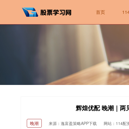
首页
1
辉煌优配 晚潮｜两
晚潮
来源：逸富盈策略APP下载
网站：114配