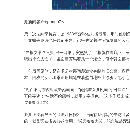
潮新闻客户端 engb7w
第一次见到李杭育，是1983年深秋在九溪老宅。那时他
年文联去邀请他任领衔主角。记得他穿着件洗得发白的蓝布
“寻根文学？”他吐出一口烟，突然笑了，“根就在脚底下，
取出个铁皮盒子，里面整齐码着几十个烟盒，每个背面都写着
十年后再见他，是在求是村那间爬满常春藤的旧公寓。客厅
本。四岁的女儿田桑正用蜡笔在墙壁与地板上涂鸦，他小心
“现在不写东西时就教她画画。”他指着女儿刚画的“外星鱼
哥的字迹：“生活不给颜料，就用文字调色。”这本子后来
展开剩余32%
茶几上摆着当天的《浙江日报》，上面有我们写的专访《多
的，就是现在省美协的老周。”说完哈哈大笑，眼角皱起深