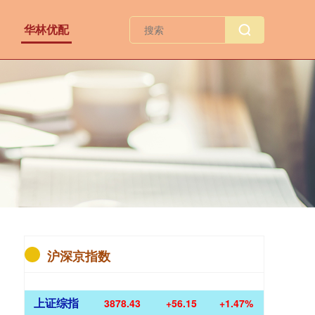
华林优配
沪深京指数
上证综指
3878.43
+56.15
+1.47%